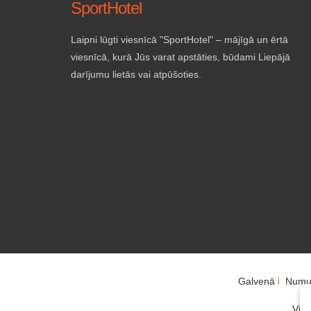
SportHotel
Laipni lūgti viesnīcā "SportHotel" – mājīgā un ērtā
viesnīcā, kurā Jūs varat apstāties, būdami Liepājā
darījumu lietās vai atpūšoties.
Galvenā
Numu
Visa