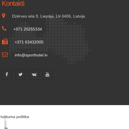
Kontakti
Dzērves iela 9, Liepāja, LV-3406, Latvija
+371 20255334
+371 63432005
info@sporthotel.lv
rivātuma politika
tvija