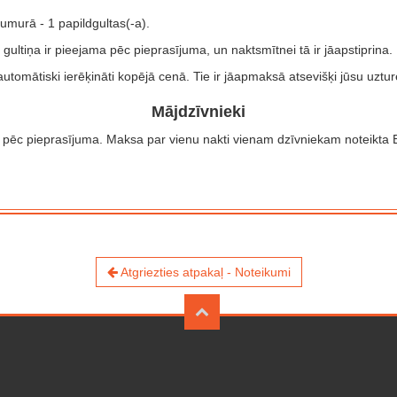
umurā - 1 papildgultas(-a).
 gultiņa ir pieejama pēc pieprasījuma, un naktsmītnei tā ir jāapstiprina.
automātiski ierēķināti kopējā cenā. Tie ir jāapmaksā atsevišķi jūsu uztu
Mājdzīvnieki
ti pēc pieprasījuma.
Maksa par vienu nakti vienam dzīvniekam noteikta
Atgriezties atpakaļ - Noteikumi