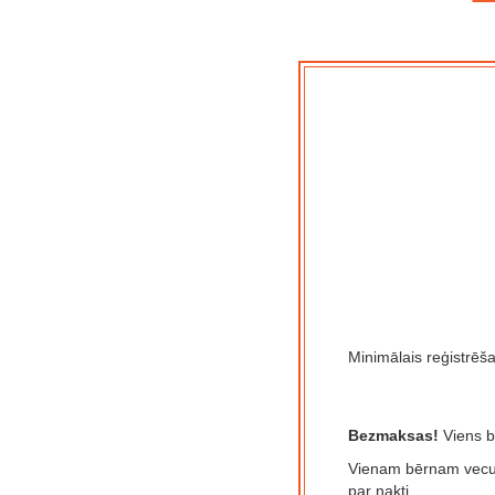
Minimālais reģistrēš
Bezmaksas!
Viens b
Vienam bērnam vecum
par nakti.