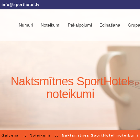
info@sporthotel.lv
Numuri
Noteikumi
Pakalpojumi
Ēdināšana
Grup
Naktsmītnes SportHotel
noteikumi
Galvenā
Noteikumi
Naktsmītnes SportHotel noteikumi