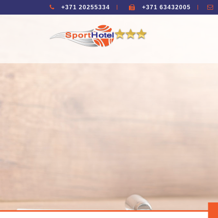
+371 20255334
+371 63432005