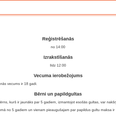
Reģistrēšanās
no 14:00
Izrakstīšanās
līdz 12:00
Vecuma ierobežojums
anās vecums ir 18 gadi.
Bērni un papildgultas
ērns, kurš ir jaunāks par 5 gadiem, izmantojot esošās gultas, var nak
ā no 5 gadiem un vienam pieaugušajam par papildus gultu maksa ir