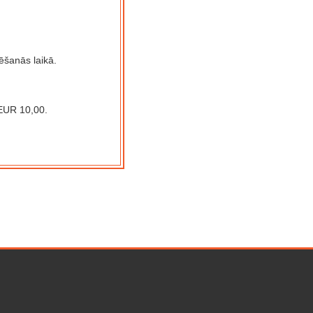
rēšanās laikā.
EUR 10,00.